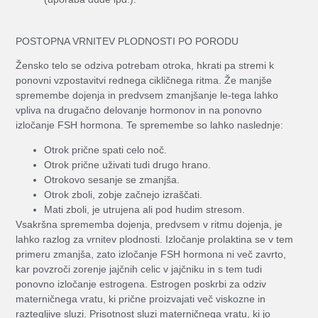
POSTOPNA VRNITEV PLODNOSTI PO PORODU
Žensko telo se odziva potrebam otroka, hkrati pa stremi k
ponovni vzpostavitvi rednega cikličnega ritma. Že manjše
spremembe dojenja in predvsem zmanjšanje le-tega lahko
vpliva na drugačno delovanje hormonov in na ponovno
izločanje FSH hormona. Te spremembe so lahko naslednje:
Otrok prične spati celo noč.
Otrok prične uživati tudi drugo hrano.
Otrokovo sesanje se zmanjša.
Otrok zboli, zobje začnejo izraščati.
Mati zboli, je utrujena ali pod hudim stresom.
Vsakršna sprememba dojenja, predvsem v ritmu dojenja, je
lahko razlog za vrnitev plodnosti. Izločanje prolaktina se v tem
primeru zmanjša, zato izločanje FSH hormona ni več zavrto,
kar povzroči zorenje jajčnih celic v jajčniku in s tem tudi
ponovno izločanje estrogena. Estrogen poskrbi za odziv
materničnega vratu, ki prične proizvajati več viskozne in
raztegljive sluzi. Prisotnost sluzi materničnega vratu, ki jo