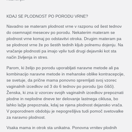
KDAJ SE PLODNOST PO PORODU VRNE?
Navadno se materam plodnost vrne v razponu od šest tednov
do osemnajst mesecev po porodu. Nekaterim materam se
plodnost vrne komaj po odstavitvi otroka. Drugim materam pa
se plodnost vrne že po šestih tednih kljub polnemu dojenju. Na
vračanje plodnosti pa imajo vpliv tudi drugi dejavniki kot sta
način življenja in stres.
Parom, ki želijo po porodu uporabljati naravne metode ali pa
kombinacijo naravne metode in mehanske oblike kontracepcije,
se svetuje, da prične mama ponovno spremljati svoj vzorec
vaginalnih izcedkov od 3 do 6 tednov po porodu (po čišči).
Ženska, ki zna iz vzorcev svojih vaginalnih izcedkov prepoznati
plodne in neplodne dneve ter delovanje lastnega ciklusa, bo
lahko lažje prepoznala, kdaj se njena plodnost dejansko vrača.
V poporodnem obdobju je nepogrešljiva tudi pomoč svetovalke
za naravno plodnost.
Vsaka mama in otrok sta unikatna. Ponovna vrnitev plodnih