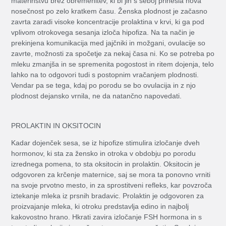
materinstvu brez obremenitev, ki bi jih s seboj prinesla nova
nosečnost po zelo kratkem času. Ženska plodnost je začasno
zavrta zaradi visoke koncentracije prolaktina v krvi, ki ga pod
vplivom otrokovega sesanja izloča hipofiza. Na ta način je
prekinjena komunikacija med jajčniki in možgani, ovulacije so
zavrte, možnosti za spočetje za nekaj časa ni. Ko se potreba po
mleku zmanjša in se spremenita pogostost in ritem dojenja, telo
lahko na to odgovori tudi s postopnim vračanjem plodnosti.
Vendar pa se tega, kdaj po porodu se bo ovulacija in z njo
plodnost dejansko vrnila, ne da natančno napovedati.
PROLAKTIN IN OKSITOCIN
Kadar dojenček sesa, se iz hipofize stimulira izločanje dveh
hormonov, ki sta za žensko in otroka v obdobju po porodu
izrednega pomena, to sta oksitocin in prolaktin. Oksitocin je
odgovoren za krčenje maternice, saj se mora ta ponovno vrniti
na svoje prvotno mesto, in za sprostitveni refleks, kar povzroča
iztekanje mleka iz prsnih bradavic. Prolaktin je odgovoren za
proizvajanje mleka, ki otroku predstavlja edino in najbolj
kakovostno hrano. Hkrati zavira izločanje FSH hormona in s