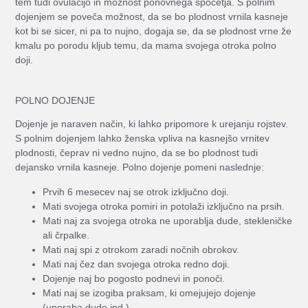
tem tudi ovulacijo in možnost ponovnega spočetja. S polnim
dojenjem se poveča možnost, da se bo plodnost vrnila kasneje
kot bi se sicer, ni pa to nujno, dogaja se, da se plodnost vrne že
kmalu po porodu kljub temu, da mama svojega otroka polno
doji.
POLNO DOJENJE
Dojenje je naraven način, ki lahko pripomore k urejanju rojstev.
S polnim dojenjem lahko ženska vpliva na kasnejšo vrnitev
plodnosti, čeprav ni vedno nujno, da se bo plodnost tudi
dejansko vrnila kasneje. Polno dojenje pomeni naslednje:
Prvih 6 mesecev naj se otrok izključno doji.
Mati svojega otroka pomiri in potolaži izključno na prsih.
Mati naj za svojega otroka ne uporablja dude, stekleničke
ali črpalke.
Mati naj spi z otrokom zaradi nočnih obrokov.
Mati naj čez dan svojega otroka redno doji.
Dojenje naj bo pogosto podnevi in ponoči.
Mati naj se izogiba praksam, ki omejujejo dojenje
(uporaba dude ipd.).