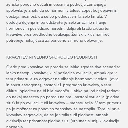
ženska ponovno občuti in opazi na področju zunanjega
spolovila, je znak, da so hormoni v telesu zopet bolj dejavni in
obstaja možnost, da se bo plodnost vrnila zelo kmalu. V
obdobju dojenja in po odstavitvi je zelo značilno nihanje
hormonov in posledično neredni, daljši ali kratki ciklusi ter
krvavitve brez predhodne ovulacije. Ženski ciklus namreč
potrebuje nekaj časa za ponovno sinhrono delovanje.
KRVAVITEV NI VEDNO SPOROČILO PLODNOSTI
Glede prve krvavitve po porodu se lahko zgodita dva scenarija:
lahko nastopi krvavitev, ki ni posledica ovulacije, ampak gre v
tem primeru le za odgovor na nihanje hormonov v telesu (dvig
in spust estrogena), nastopi t.i. pregradno krvavitev, v tem
ciklusu oploditev ne bi bila mogoča. Lahko pa, od nekaj tednov
do nekaj mesecev po porodu najprej, nastopi ovulacija (plodna
sluz) in po ovulaciji tudi krvavitev – menstruacija. V tem primeru
pa je možnost za ponovno zanositev že nastopila. Torej ni prva
krvavitev zagotovilo, da se je vrnila tudi plodnost, ampak
ovulacija ter prisotnost plodne sluzi (vrhunec sluzi), ki ovulacijo
naznanja.